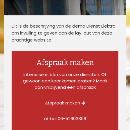
Dit is de beschrijving van de demo Dienst Elektra
om invulling te geven aan de lay-out van deze
prachtige website.
Afspraak maken
Interesse in één van onze diensten. Of
gewoon een keer komen praten? Maak
dan vrijblijvend een afspraak
Afspraak maken
of bel
06-52603306