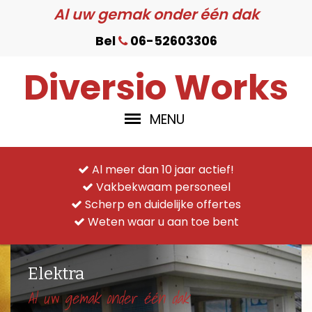
Al uw gemak onder één dak
Bel
06-52603306
Diversio Works
MENU
Al meer dan 10 jaar actief!
Vakbekwaam personeel
Scherp en duidelijke offertes
Weten waar u aan toe bent
Elektra
Al uw gemak onder één dak